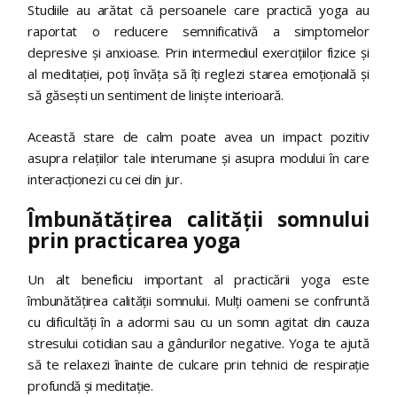
Studiile au arătat că persoanele care practică yoga au
raportat o reducere semnificativă a simptomelor
depresive și anxioase. Prin intermediul exercițiilor fizice și
al meditației, poți învăța să îți reglezi starea emoțională și
să găsești un sentiment de liniște interioară.
Această stare de calm poate avea un impact pozitiv
asupra relațiilor tale interumane și asupra modului în care
interacționezi cu cei din jur.
Îmbunătățirea calității somnului
prin practicarea yoga
Un alt beneficiu important al practicării yoga este
îmbunătățirea calității somnului. Mulți oameni se confruntă
cu dificultăți în a adormi sau cu un somn agitat din cauza
stresului cotidian sau a gândurilor negative. Yoga te ajută
să te relaxezi înainte de culcare prin tehnici de respirație
profundă și meditație.