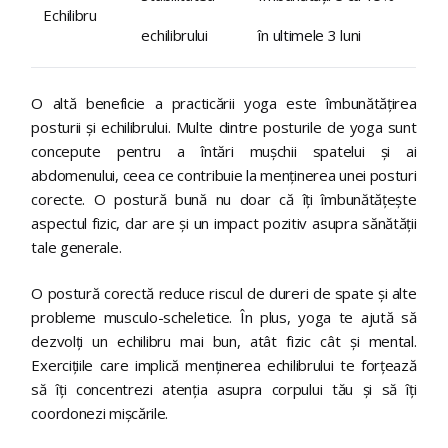
Echilibru
echilibrului
în ultimele 3 luni
O altă beneficie a practicării yoga este îmbunătățirea
posturii și echilibrului. Multe dintre posturile de yoga sunt
concepute pentru a întări mușchii spatelui și ai
abdomenului, ceea ce contribuie la menținerea unei posturi
corecte. O postură bună nu doar că îți îmbunătățește
aspectul fizic, dar are și un impact pozitiv asupra sănătății
tale generale.
O postură corectă reduce riscul de dureri de spate și alte
probleme musculo-scheletice. În plus, yoga te ajută să
dezvolți un echilibru mai bun, atât fizic cât și mental.
Exercițiile care implică menținerea echilibrului te forțează
să îți concentrezi atenția asupra corpului tău și să îți
coordonezi mișcările.