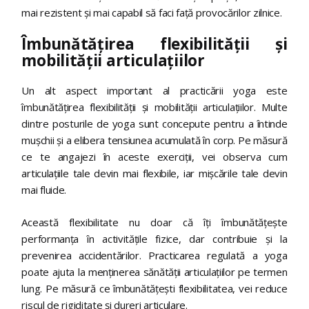
mai rezistent și mai capabil să faci față provocărilor zilnice.
Îmbunătățirea flexibilității și
mobilității articulațiilor
Un alt aspect important al practicării yoga este
îmbunătățirea flexibilității și mobilității articulațiilor. Multe
dintre posturile de yoga sunt concepute pentru a întinde
mușchii și a elibera tensiunea acumulată în corp. Pe măsură
ce te angajezi în aceste exerciții, vei observa cum
articulațiile tale devin mai flexibile, iar mișcările tale devin
mai fluide.
Această flexibilitate nu doar că îți îmbunătățește
performanța în activitățile fizice, dar contribuie și la
prevenirea accidentărilor. Practicarea regulată a yoga
poate ajuta la menținerea sănătății articulațiilor pe termen
lung. Pe măsură ce îmbunătățești flexibilitatea, vei reduce
riscul de rigiditate și dureri articulare.