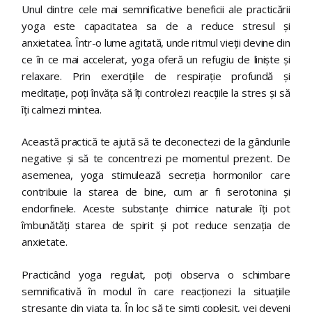
Unul dintre cele mai semnificative beneficii ale practicării
yoga este capacitatea sa de a reduce stresul și
anxietatea. Într-o lume agitată, unde ritmul vieții devine din
ce în ce mai accelerat, yoga oferă un refugiu de liniște și
relaxare. Prin exercițiile de respirație profundă și
meditație, poți învăța să îți controlezi reacțiile la stres și să
îți calmezi mintea.
Această practică te ajută să te deconectezi de la gândurile
negative și să te concentrezi pe momentul prezent. De
asemenea, yoga stimulează secreția hormonilor care
contribuie la starea de bine, cum ar fi serotonina și
endorfinele. Aceste substanțe chimice naturale îți pot
îmbunătăți starea de spirit și pot reduce senzația de
anxietate.
Practicând yoga regulat, poți observa o schimbare
semnificativă în modul în care reacționezi la situațiile
stresante din viața ta. În loc să te simți copleșit, vei deveni