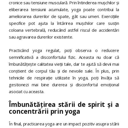
cronice sau tensiune musculară. Prin întinderea mușchilor și
eliberarea tensiunii acumulate, yoga poate contribui la
ameliorarea durerilor de spate, gât sau umeri. Exercițiile
specifice pot ajuta la întărirea mușchilor care susțin
coloana vertebrală, reducând astfel riscul de accidentări
sau agravarea durerilor existente.
Practicând yoga regulat, poți observa o reducere
semnificativă a disconfortului fizic. Aceasta nu doar că
îmbunătățește calitatea vieții tale, dar te ajută să devii mai
conștient de corpul tău și de nevoile sale. În plus, prin
tehnicile de respirație utilizate în yoga, poți învăța să
gestionezi mai bine durerea și disconfortul emoțional
asociat cu aceasta.
Îmbunătățirea stării de spirit și a
concentrării prin yoga
În final, practicarea yoga are un impact pozitiv asupra stării