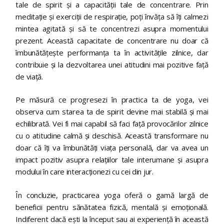
tale de spirit și a capacității tale de concentrare. Prin
meditație și exerciții de respirație, poți învăța să îți calmezi
mintea agitată și să te concentrezi asupra momentului
prezent. Această capacitate de concentrare nu doar că
îmbunătățește performanța ta în activitățile zilnice, dar
contribuie și la dezvoltarea unei atitudini mai pozitive față
de viață.
Pe măsură ce progresezi în practica ta de yoga, vei
observa cum starea ta de spirit devine mai stabilă și mai
echilibrată. Vei fi mai capabil să faci față provocărilor zilnice
cu o atitudine calmă și deschisă. Această transformare nu
doar că îți va îmbunătăți viața personală, dar va avea un
impact pozitiv asupra relațiilor tale interumane și asupra
modului în care interacționezi cu cei din jur.
În concluzie, practicarea yoga oferă o gamă largă de
beneficii pentru sănătatea fizică, mentală și emoțională.
Indiferent dacă ești la început sau ai experiență în această