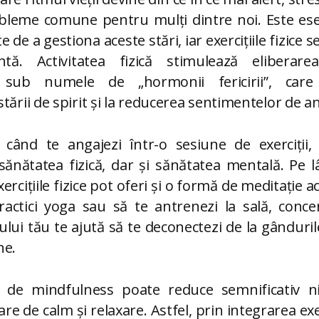
bleme comune pentru mulți dintre noi. Este esen
 de a gestiona aceste stări, iar exercițiile fizice s
ntă. Activitatea fizică stimulează eliberare
 sub numele de „hormonii fericirii”, care 
tării de spirit și la reducerea sentimentelor de an
 când te angajezi într-o sesiune de exerciții,
sănătatea fizică, dar și sănătatea mentală. Pe l
ercițiile fizice pot oferi și o formă de meditație act
practici yoga sau să te antrenezi la sală, conc
ului tău te ajută să te deconectezi de la gânduril
ne.
 de mindfulness poate reduce semnificativ niv
are de calm și relaxare. Astfel, prin integrarea exerc