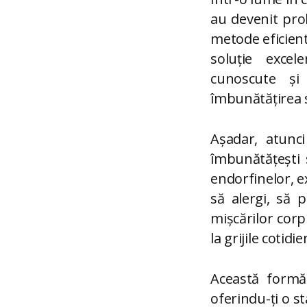
au devenit pro
metode eficiente
soluție excele
cunoscute și
îmbunătățirea s
Așadar, atunci
îmbunătățești 
endorfinelor, ex
să alergi, să 
mișcărilor corp
la grijile cotidie
Această formă
oferindu-ți o st