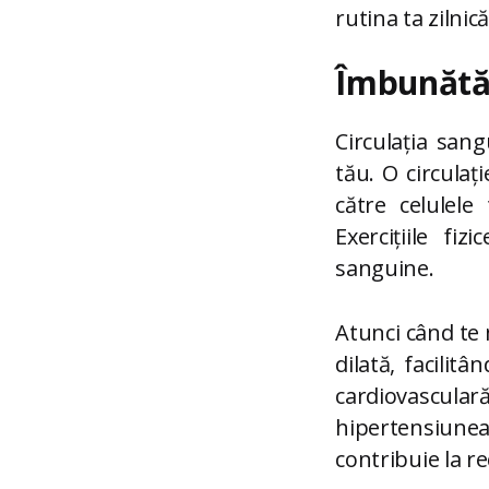
rutina ta zilnic
Îmbunătăț
Circulația san
tău. O circulaț
către celulele
Exercițiile fi
sanguine.
Atunci când te 
dilată, facili
cardiovascul
hipertensiune
contribuie la r