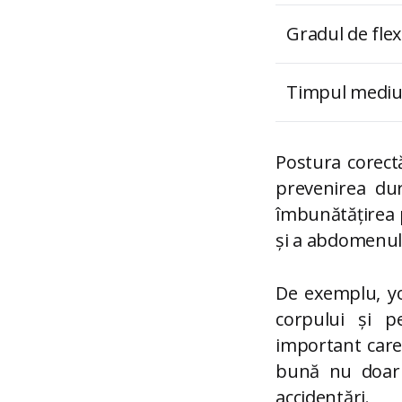
Gradul de flex
Timpul mediu 
Postura corect
prevenirea dure
îmbunătățirea po
și a abdomenulu
De exemplu, yo
corpului și pe
important care p
bună nu doar c
accidentări.