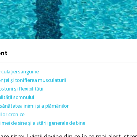
ent
rculației sanguine
nței și tonifierea musculaturii
urii și flexibilității
lității somnului
sănătatea inimii și a plămânilor
lor cronice
mei de sine și a stării generale de bine
are ritmul vieții devine din ce în ce mai alert, stre