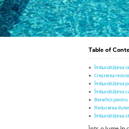
Table of Cont
Îmbunătățirea ci
Creșterea reziste
Îmbunătățirea post
Îmbunătățirea ca
Beneficii pentru 
Reducerea dureri
Îmbunătățirea sti
Într-o lume în c