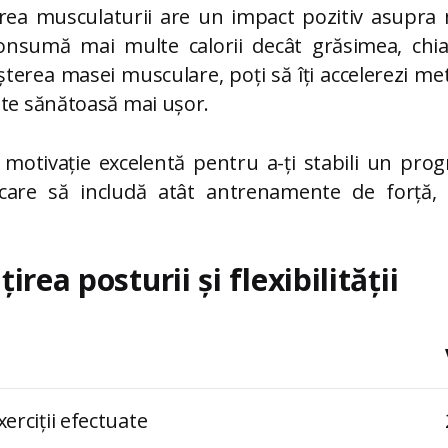
ierea musculaturii are un impact pozitiv asupra
onsumă mai multe calorii decât grăsimea, chia
eșterea masei musculare, poți să îți accelerezi me
ate sănătoasă mai ușor.
 motivație excelentă pentru a-ți stabili un pro
e care să includă atât antrenamente de forță, c
rea posturii și flexibilității
erciții efectuate