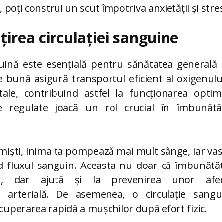
ă, poți construi un scut împotriva anxietății și stre
irea circulației sanguine
guină este esențială pentru sănătatea generală
ie bună asigură transportul eficient al oxigenului
 tale, contribuind astfel la funcționarea opti
zice regulate joacă un rol crucial în îmbunătăți
miști, inima ta pompează mai mult sânge, iar va
tând fluxul sanguin. Aceasta nu doar că îmbunătă
ară, dar ajută și la prevenirea unor afe
a arterială. De asemenea, o circulație san
ecuperarea rapidă a mușchilor după efort fizic.