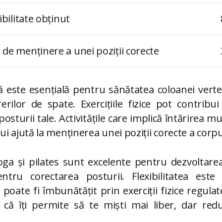
ibilitate obținut
de menținere a unei poziții corecte
ă este esențială pentru sănătatea coloanei verte
rilor de spate. Exercițiile fizice pot contribui
sturii tale. Activitățile care implică întărirea m
i ajută la menținerea unei poziții corecte a corpu
ga și pilates sunt excelente pentru dezvoltarea 
ntru corectarea posturii. Flexibilitatea est
oate fi îmbunătățit prin exerciții fizice regulate
ă îți permite să te miști mai liber, dar redu