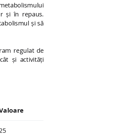
 metabolismului
r și în repaus.
tabolismul și să
gram regulat de
ât și activități
Valoare
25