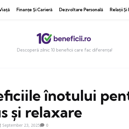
Viață
Finanțe Și Carieră
Dezvoltare Personală
Relații Și
Descoperă zilnic 10 beneficii care fac diferența!
ficiile înotului pen
s și relaxare
September 23, 2025
0