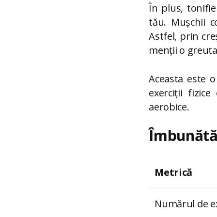
În plus, tonif
tău. Mușchii c
Astfel, prin cr
menții o greut
Aceasta este o
exerciții fizic
aerobice.
Îmbunătăți
Metrică
Numărul de ex