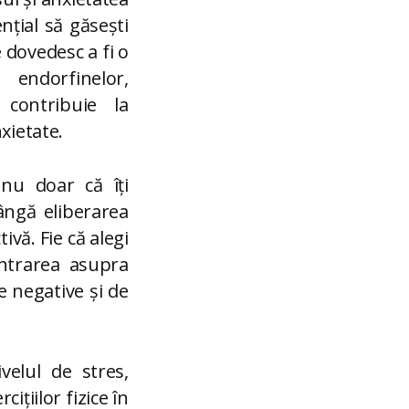
țial să găsești
e dovedesc a fi o
a endorfinelor,
contribuie la
xietate.
 nu doar că îți
ângă eliberarea
ivă. Fie că alegi
entrarea asupra
e negative și de
elul de stres,
ițiilor fizice în