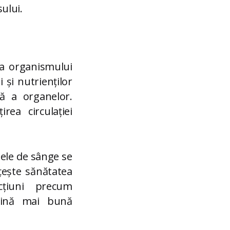
sului.
 a organismului
 și nutrienților
mă a organelor.
rea circulației
sele de sânge se
țește sănătatea
cțiuni precum
guină mai bună