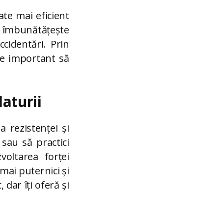
ate mai eficient
ă îmbunătățește
cidentări. Prin
ste important să
laturii
a rezistenței și
 sau să practici
zvoltarea forței
mai puternici și
dar îți oferă și