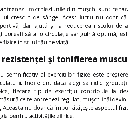
antrenezi, microleziunile din mușchi sunt repar
ului crescut de sânge. Acest lucru nu doar c
ortivă, dar ajută și la reducerea riscului de ac
i dorești să ai o circulație sanguină optimă, e
e fizice în stilul tău de viață.
rezistenței și tonifierea muscu
u semnificativ al exercițiilor fizice este creștere
ulaturii. Indiferent dacă alegi să ridici greutăți
bice, fiecare tip de exercițiu contribuie la de
ăsură ce te antrenezi regulat, mușchii tăi devin 
ț Aceasta nu doar că îmbunătățește aspectul fizic, 
e pentru activitățile zilnice.