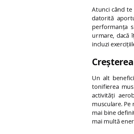
Atunci când te 
datorită aport
performanța sp
urmare, dacă îț
incluzi exercițiil
Creșterea 
Un alt benefici
tonifierea musc
activități aero
musculare. Pe m
mai bine defini
mai multă energi