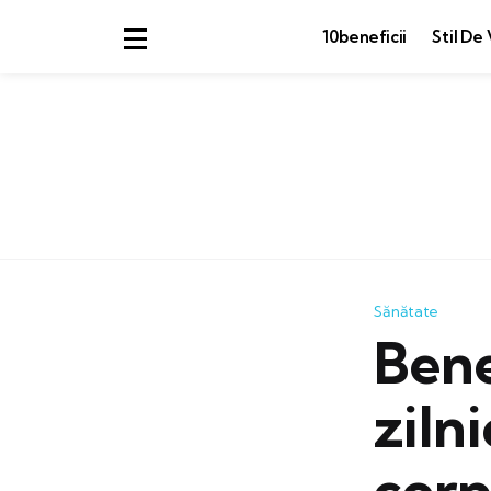
10beneficii
Stil De 
Sănătate
Bene
ziln
corp