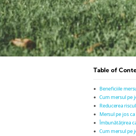
Table of Cont
Beneficiile mers
Cum mersul pe jos
Reducerea riscul
Mersul pe jos ca
Îmbunătățirea cap
Cum mersul pe jo