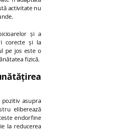
stă activitate nu
unde.
cioarelor și a
 corecte și la
l pe jos este o
nătatea fizică.
nătățirea
 pozitiv asupra
stru eliberează
ceste endorfine
ie la reducerea