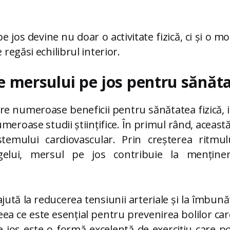
e jos devine nu doar o activitate fizică, ci și o m
e regăsi echilibrul interior.
le mersului pe jos pentru sănăta
re numeroase beneficii pentru sănătatea fizică, 
eroase studii științifice. În primul rând, această
istemului cardiovascular. Prin creșterea ritmul
ângelui, mersul pe jos contribuie la menține
ută la reducerea tensiunii arteriale și la îmbunăt
ceea ce este esențial pentru prevenirea bolilor car
 jos este o formă excelentă de exercițiu care p