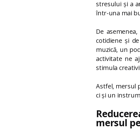
stresului și a 
într-una mai b
De asemenea, m
cotidiene și d
muzică, un pod
activitate ne a
stimula creativ
Astfel, mersul 
ci și un instru
Reducerea
mersul pe