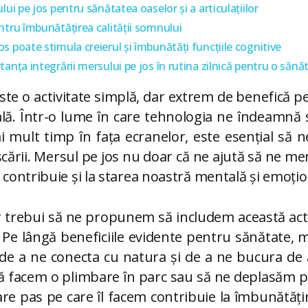
lui pe jos pentru sănătatea oaselor și a articulațiilor
ntru îmbunătățirea calității somnului
s poate stimula creierul și îmbunătăți funcțiile cognitive
tanța integrării mersului pe jos în rutina zilnică pentru o săn
ste o activitate simplă, dar extrem de benefică 
lă. Într-o lume în care tehnologia ne îndeamnă
i mult timp în fața ecranelor, este esențial să
cării. Mersul pe jos nu doar că ne ajută să ne m
r contribuie și la starea noastră mentală și emoțio
 trebui să ne propunem să includem această acti
. Pe lângă beneficiile evidente pentru sănătate, 
 de a ne conecta cu natura și de a ne bucura de
ă facem o plimbare în parc sau să ne deplasăm pe
e pas pe care îl facem contribuie la îmbunătățirea