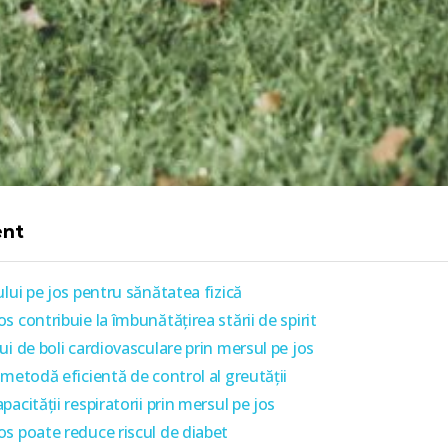
ent
ului pe jos pentru sănătatea fizică
 contribuie la îmbunătățirea stării de spirit
ui de boli cardiovasculare prin mersul pe jos
 metodă eficientă de control al greutății
acității respiratorii prin mersul pe jos
s poate reduce riscul de diabet