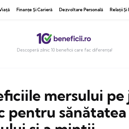
Viață
Finanțe Și Carieră
Dezvoltare Personală
Relații Și
Descoperă zilnic 10 beneficii care fac diferența!
ficiile mersului pe 
ic pentru sănătatea
ului și a minții