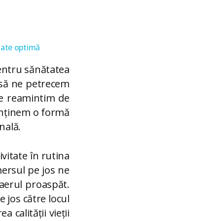
ătate optimă
pentru sănătatea
 să ne petrecem
 ne reamintim de
enținem o formă
nală.
vitate în rutina
mersul pe jos ne
 aerul proaspăt.
 jos către locul
 calității vieții