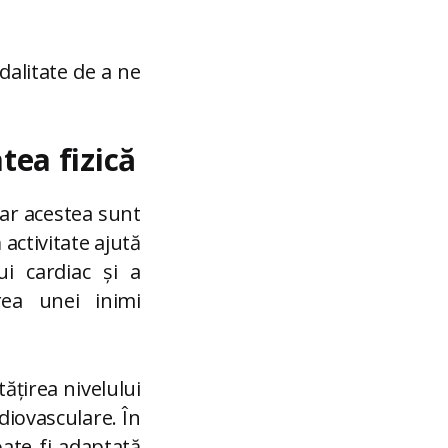
odalitate de a ne
tea fizică
iar acestea sunt
 activitate ajută
ui cardiac și a
rea unei inimi
ățirea nivelului
diovasculare. În
oate fi adaptată