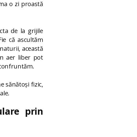
rma o zi proastă
a de la grijile
Fie că ascultăm
aturii, această
în aer liber pot
e confruntăm.
 sănătoși fizic,
ale.
ulare prin