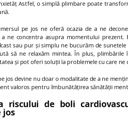
anxietăț Astfel, o simplă plimbare poate transfo
ună.
ersul pe jos ne oferă ocazia de a ne deconect
e a ne concentra asupra momentului prezent. 
cast sau pur și simplu ne bucurăm de sunetele n
jută să ne relaxăm mintea. În plus, plimbările 
itatea și pot oferi soluții la problemele cu care n
pe jos devine nu doar o modalitate de a ne menține
ment valoros pentru îmbunătățirea sănătății ment
 riscului de boli cardiovasc
 jos