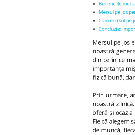
Beneficiile mersu
Mersul pe jos pe
Cum mersul pe jo
Concluzie: Impor
Mersul pe jos e
noastră genera
din ce în ce ma
importanța miș
fizică bună, da
Prin urmare, ar
noastră zilnică
oferă și ocazia
Fie că alegem s
de muncă, fiecar