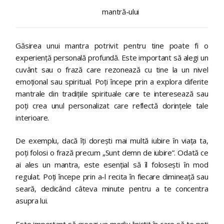
mantră-ului
Găsirea unui mantra potrivit pentru tine poate fi o
experiență personală profundă. Este important să alegi un
cuvânt sau o frază care rezonează cu tine la un nivel
emoțional sau spiritual. Poți începe prin a explora diferite
mantrale din tradițiile spirituale care te interesează sau
poți crea unul personalizat care reflectă dorințele tale
interioare.
De exemplu, dacă îți dorești mai multă iubire în viața ta,
poți folosi o frază precum „Sunt demn de iubire”. Odată ce
ai ales un mantra, este esențial să îl folosești în mod
regulat. Poți începe prin a-l recita în fiecare dimineață sau
seară, dedicând câteva minute pentru a te concentra
asupra lui.
Este important să creezi un mediu liniștit în care să te poți