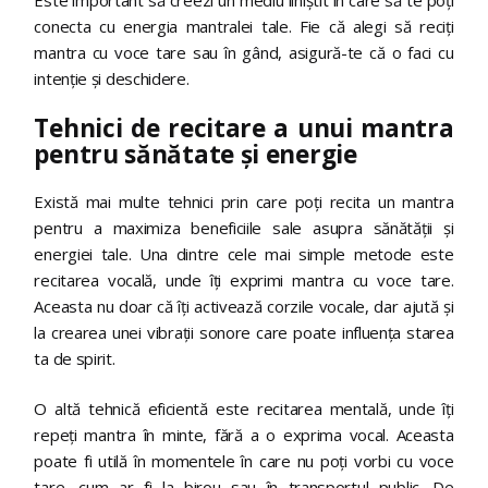
conecta cu energia mantralei tale. Fie că alegi să reciți
mantra cu voce tare sau în gând, asigură-te că o faci cu
intenție și deschidere.
Tehnici de recitare a unui mantra
pentru sănătate și energie
Există mai multe tehnici prin care poți recita un mantra
pentru a maximiza beneficiile sale asupra sănătății și
energiei tale. Una dintre cele mai simple metode este
recitarea vocală, unde îți exprimi mantra cu voce tare.
Aceasta nu doar că îți activează corzile vocale, dar ajută și
la crearea unei vibrații sonore care poate influența starea
ta de spirit.
O altă tehnică eficientă este recitarea mentală, unde îți
repeți mantra în minte, fără a o exprima vocal. Aceasta
poate fi utilă în momentele în care nu poți vorbi cu voce
tare, cum ar fi la birou sau în transportul public. De