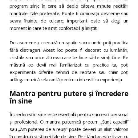
program zilnic în care să dedici câteva minute recitării
mantralei tale preferate. Poate fi dimineața devreme sau
seara înainte de culcare; important este să alegi un
moment în care te simți confortabil și liniștit.
De asemenea, creează un spațiu sacru unde poți practica
fără distrageri. Acest loc poate fi decorat cu lumânări,
cristale sau orice altceva care te face să te simți bine. Pe
măsură ce devii mai familiarizat cu practica ta, poți
experimenta diferite tehnici de recitare sau chiar poți
adăuga muzică relaxantă pentru a intensifica experiența.
Mantra pentru putere și încredere
în sine
Încrederea în sine este esențială pentru succesul personal
și profesional. O mantra puternică precum „Sunt capabil”
sau „Am puterea de a reuși” poate deveni un aliat valoros
în construirea stimei tale de sine. Recitând aceste fraze cu