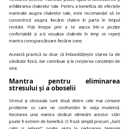
echilibrarea chakrelor tale. Pentru a beneficia de efectele
mantralei asupra chakrelor tale, este recomandat să te
concentrezi asupra fiecărei chakre în parte în timpul
recitării. Poți începe prin a te așeza într-o poziție
confortabilă și a-ți vizualiza chakrele în timp ce repeți
mantra corespunzătoare fiecărei zone.
Această practică nu doar că îmbunătățește starea ta de
sănătate fizică, dar contribuie și la creșterea conștiinței de
sine.
Mantra pentru eliminarea
stresului și a oboselii
Stresul și oboseala sunt două dintre cele mai comune
probleme cu care ne confruntăm în viața modernă.
Recitarea unui mantra dedicat eliminării acestor stări
poate fi extrem de benefică. O frază simplă precum „Sunt
calm și relaxat” poate ajuta la reducerea tensiunii