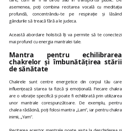
asemenea, poți combina recitarea vocală cu meditația
profundă, concentrându-te pe respirație și lăsând
gândurile să treacă fără a le judeca.
Această abordare holistică îți va permite să te conectezi
mai profund cu energia mantralei tale.
Mantra pentru echilibrarea
chakrelor și îmbunătățirea stării
de sănătate
Chakrele sunt centre energetice din corpul tău care
influențează starea ta fizică și emoțională. Fiecare chakra
are o vibrație specifică și poate fi echilibrată prin utilizarea
unor mantrale corespunzătoare. De exemplu, pentru
chakra rădăcină, poți folosi mantra „Lam”, iar pentru chakra
inimii, „Yam”.
Recitarea acestor mantrale poate ajuta la deschiderea și