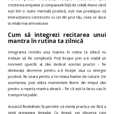
creșterea empatiei și compasiunii față de ceilalț Atunci când
ești într-o stare mentală pozitivă, ești mai predispus să
interacționezi constructiv cu cei din jurul tău, ceea ce duce
la relații mai armonioase.
Cum să integrezi recitarea unui
mantra în rutina ta zilnică
Integrarea recitării unui mantra în rutina ta zilnică nu
trebuie să fie complicată. Poți începe prin a-ți stabili un
moment specific al zilei dedicat acestei practici – fie
dimineața devreme pentru a-ți începe ziua cu energie
pozitivă, fie seara pentru a te relaxa înainte de culcare. De
asemenea, poți utiliza momentele libere din timpul zilei
pentru a repeta mantra aleasă – fie că ești la birou sau în
transportul public.
Această flexibilitate îți permite să menții practica vie fără a
simți presiunea timpului. Cu timpul, vei observa cum