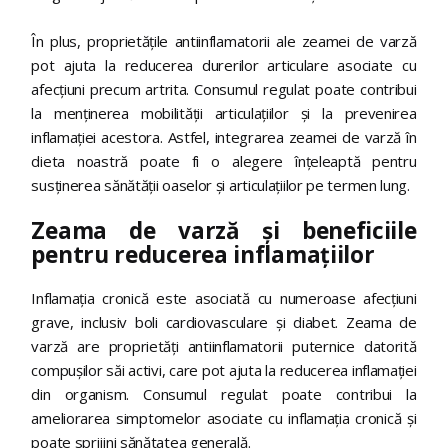
În plus, proprietățile antiinflamatorii ale zeamei de varză
pot ajuta la reducerea durerilor articulare asociate cu
afecțiuni precum artrita. Consumul regulat poate contribui
la menținerea mobilității articulațiilor și la prevenirea
inflamației acestora. Astfel, integrarea zeamei de varză în
dieta noastră poate fi o alegere înțeleaptă pentru
susținerea sănătății oaselor și articulațiilor pe termen lung.
Zeama de varză și beneficiile
pentru reducerea inflamațiilor
Inflamația cronică este asociată cu numeroase afecțiuni
grave, inclusiv boli cardiovasculare și diabet. Zeama de
varză are proprietăți antiinflamatorii puternice datorită
compușilor săi activi, care pot ajuta la reducerea inflamației
din organism. Consumul regulat poate contribui la
ameliorarea simptomelor asociate cu inflamația cronică și
poate sprijini sănătatea generală.