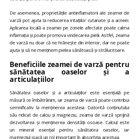
De asemenea, proprietățile antiinflamatorii ale zeamei de
varză pot ajuta la reducerea iritațiilor cutanate și a acneei.
Aplicarea locală a zeamei pe zonele afectate poate calma
inflamația și poate promova vindecarea pielii. Astfel, zeama
de varză nu doar că ne hrănește din interior, dar ne poate
ajuta și să ne menținem pielea sănătoasă și strălucitoare.
Beneficiile zeamei de varză pentru
sănătatea oaselor și a
articulațiilor
Sănătatea oaselor și a articulațiilor este esențială pe
măsură ce îmbătrânim, iar zeama de varză poate contribui
semnificativ la menținerea acesteia. Datorită conținutului
său ridicat de calciu și magneziu, zeama de varză sprijină
dezvoltarea și menținerea densității osoase. Calciul este
un mineral esențial pentru sănătatea oaselor, iar
magneziul joacă un rol important în absorbția acestuia.