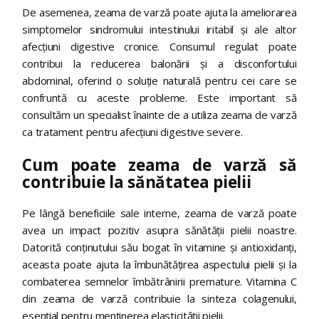
De asemenea, zeama de varză poate ajuta la ameliorarea
simptomelor sindromului intestinului iritabil și ale altor
afecțiuni digestive cronice. Consumul regulat poate
contribui la reducerea balonării și a disconfortului
abdominal, oferind o soluție naturală pentru cei care se
confruntă cu aceste probleme. Este important să
consultăm un specialist înainte de a utiliza zeama de varză
ca tratament pentru afecțiuni digestive severe.
Cum poate zeama de varză să
contribuie la sănătatea pielii
Pe lângă beneficiile sale interne, zeama de varză poate
avea un impact pozitiv asupra sănătății pielii noastre.
Datorită conținutului său bogat în vitamine și antioxidanți,
aceasta poate ajuta la îmbunătățirea aspectului pielii și la
combaterea semnelor îmbătrânirii premature. Vitamina C
din zeama de varză contribuie la sinteza colagenului,
esențial pentru menținerea elasticității pielii.