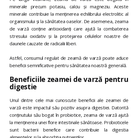
minerale precum potasiu, calciu și magneziu. Aceste
minerale contribuie la menținerea echilibrului electrolitic al
organismului și la sănătatea oaselor. De asemenea, zeama
de varză conține antioxidanți care ajută la combaterea
stresului oxidativ și la protejarea celulelor noastre de
daunele cauzate de radicalii liberi.
Astfel, consumul regulat de zeamă de varză poate aduce
beneficii semnificative pentru sănătatea noastră generală.
Beneficiile zeamei de varză pentru
digestie
Unul dintre cele mai cunoscute beneficii ale zeamei de
varză este impactul său pozitiv asupra digestiei. Datorită
conținutului său bogat în probiotice, zeama de varză ajută
la menținerea unei flore intestinale sănătoase. Probioticele
sunt bacterii benefice care contribuie la digestia
alimentelor și la absorbția nutrienților.