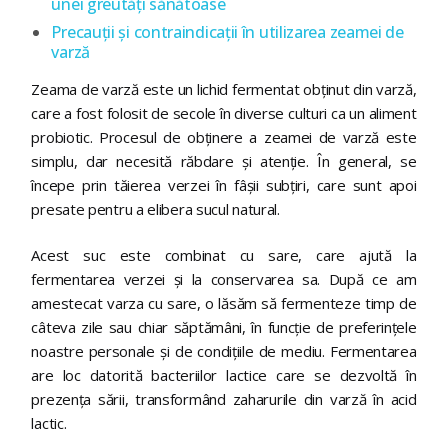
unei greutăți sănătoase
Precauții și contraindicații în utilizarea zeamei de
varză
Zeama de varză este un lichid fermentat obținut din varză,
care a fost folosit de secole în diverse culturi ca un aliment
probiotic. Procesul de obținere a zeamei de varză este
simplu, dar necesită răbdare și atenție. În general, se
începe prin tăierea verzei în fâșii subțiri, care sunt apoi
presate pentru a elibera sucul natural.
Acest suc este combinat cu sare, care ajută la
fermentarea verzei și la conservarea sa. După ce am
amestecat varza cu sare, o lăsăm să fermenteze timp de
câteva zile sau chiar săptămâni, în funcție de preferințele
noastre personale și de condițiile de mediu. Fermentarea
are loc datorită bacteriilor lactice care se dezvoltă în
prezența sării, transformând zaharurile din varză în acid
lactic.