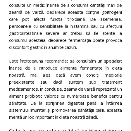
consulte un medic înainte de a consuma cantități mari de
zeamă de varză, deoarece aceasta conține goitrogeni
care pot afecta funcția tiroidiană. De asemenea,
persoanele cu sensibilitate la histamină sau cu afecțiuni
gastrointestinale severe ar trebui să fie atente la
consumul acesteia, deoarece fermentația poate provoca
disconfort gastric în anumite cazuri.
Este întotdeauna recomandat să consultăm un specialist
înainte de a introduce alimente fermentate în dieta
noastră, mai ales dacă avem condiții medicale
preexistente sau dacă suntem sub tratament
medicamentos. În concluzie, zeama de varză reprezintă un
aliment probiotic valoros cu numeroase beneficii pentru
sănătate. De la sprijinirea digestiei până la întărirea
sistemului imunitar și promovarea sănătății pielii, aceasta
merită un loc important în dieta noastră zilnică.
Cu toate acestea, este esențial să fim informați despre