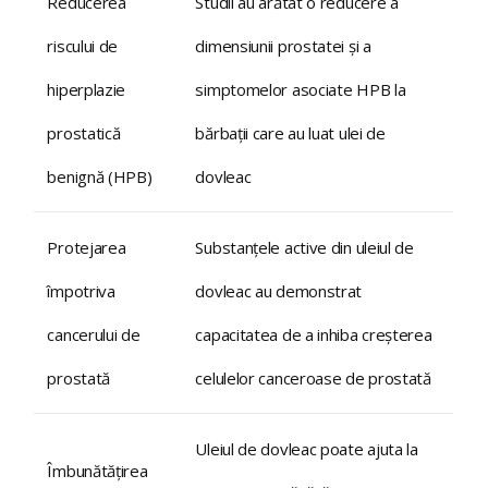
Reducerea
Studii au arătat o reducere a
riscului de
dimensiunii prostatei și a
hiperplazie
simptomelor asociate HPB la
prostatică
bărbații care au luat ulei de
benignă (HPB)
dovleac
Protejarea
Substanțele active din uleiul de
împotriva
dovleac au demonstrat
cancerului de
capacitatea de a inhiba creșterea
prostată
celulelor canceroase de prostată
Uleiul de dovleac poate ajuta la
Îmbunătățirea