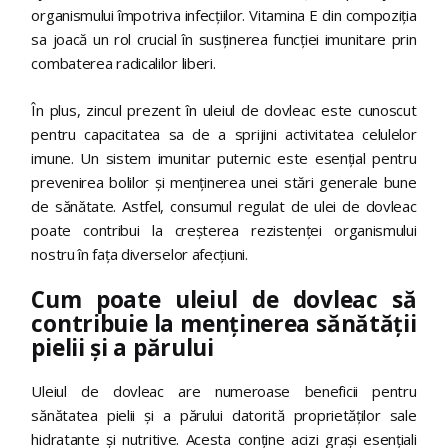
organismului împotriva infecțiilor. Vitamina E din compoziția
sa joacă un rol crucial în susținerea funcției imunitare prin
combaterea radicalilor liberi.
În plus, zincul prezent în uleiul de dovleac este cunoscut
pentru capacitatea sa de a sprijini activitatea celulelor
imune. Un sistem imunitar puternic este esențial pentru
prevenirea bolilor și menținerea unei stări generale bune
de sănătate. Astfel, consumul regulat de ulei de dovleac
poate contribui la creșterea rezistenței organismului
nostru în fața diverselor afecțiuni.
Cum poate uleiul de dovleac să
contribuie la menținerea sănătății
pielii și a părului
Uleiul de dovleac are numeroase beneficii pentru
sănătatea pielii și a părului datorită proprietăților sale
hidratante și nutritive. Acesta conține acizi grași esențiali