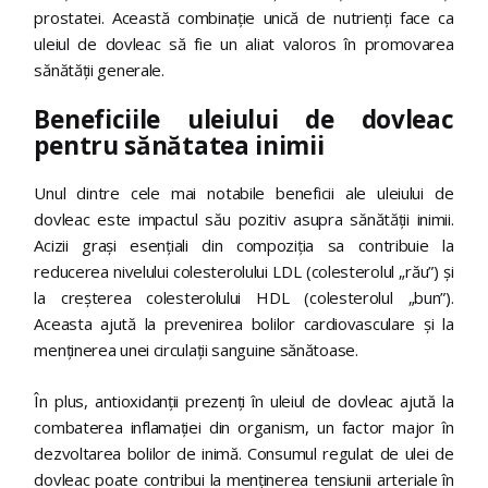
prostatei. Această combinație unică de nutrienți face ca
uleiul de dovleac să fie un aliat valoros în promovarea
sănătății generale.
Beneficiile uleiului de dovleac
pentru sănătatea inimii
Unul dintre cele mai notabile beneficii ale uleiului de
dovleac este impactul său pozitiv asupra sănătății inimii.
Acizii grași esențiali din compoziția sa contribuie la
reducerea nivelului colesterolului LDL (colesterolul „rău”) și
la creșterea colesterolului HDL (colesterolul „bun”).
Aceasta ajută la prevenirea bolilor cardiovasculare și la
menținerea unei circulații sanguine sănătoase.
În plus, antioxidanții prezenți în uleiul de dovleac ajută la
combaterea inflamației din organism, un factor major în
dezvoltarea bolilor de inimă. Consumul regulat de ulei de
dovleac poate contribui la menținerea tensiunii arteriale în