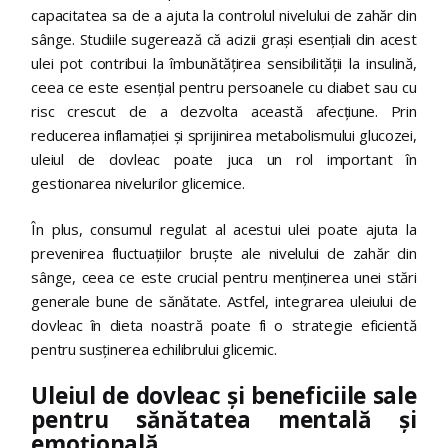
capacitatea sa de a ajuta la controlul nivelului de zahăr din
sânge. Studiile sugerează că acizii grași esențiali din acest
ulei pot contribui la îmbunătățirea sensibilității la insulină,
ceea ce este esențial pentru persoanele cu diabet sau cu
risc crescut de a dezvolta această afecțiune. Prin
reducerea inflamației și sprijinirea metabolismului glucozei,
uleiul de dovleac poate juca un rol important în
gestionarea nivelurilor glicemice.
În plus, consumul regulat al acestui ulei poate ajuta la
prevenirea fluctuațiilor bruște ale nivelului de zahăr din
sânge, ceea ce este crucial pentru menținerea unei stări
generale bune de sănătate. Astfel, integrarea uleiului de
dovleac în dieta noastră poate fi o strategie eficientă
pentru susținerea echilibrului glicemic.
Uleiul de dovleac și beneficiile sale
pentru sănătatea mentală și
emoțională