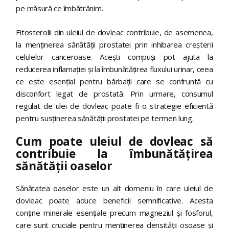
pe măsură ce îmbătrânim.
Fitosterolii din uleiul de dovleac contribuie, de asemenea,
la menținerea sănătății prostatei prin inhibarea creșterii
celulelor canceroase. Acești compuși pot ajuta la
reducerea inflamației și la îmbunătățirea fluxului urinar, ceea
ce este esențial pentru bărbații care se confruntă cu
disconfort legat de prostată. Prin urmare, consumul
regulat de ulei de dovleac poate fi o strategie eficientă
pentru susținerea sănătății prostatei pe termen lung.
Cum poate uleiul de dovleac să
contribuie la îmbunătățirea
sănătății oaselor
Sănătatea oaselor este un alt domeniu în care uleiul de
dovleac poate aduce beneficii semnificative. Acesta
conține minerale esențiale precum magneziul și fosforul,
care sunt cruciale pentru menținerea densității osoase și