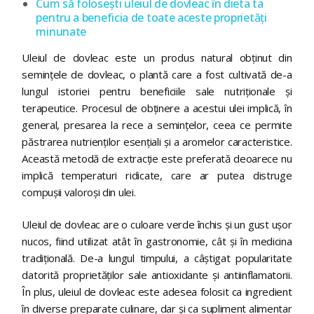
Cum să folosești uleiul de dovleac în dieta ta
pentru a beneficia de toate aceste proprietăți
minunate
Uleiul de dovleac este un produs natural obținut din
semințele de dovleac, o plantă care a fost cultivată de-a
lungul istoriei pentru beneficiile sale nutriționale și
terapeutice. Procesul de obținere a acestui ulei implică, în
general, presarea la rece a semințelor, ceea ce permite
păstrarea nutrienților esențiali și a aromelor caracteristice.
Această metodă de extracție este preferată deoarece nu
implică temperaturi ridicate, care ar putea distruge
compușii valoroși din ulei.
Uleiul de dovleac are o culoare verde închis și un gust ușor
nucos, fiind utilizat atât în gastronomie, cât și în medicina
tradițională. De-a lungul timpului, a câștigat popularitate
datorită proprietăților sale antioxidante și antiinflamatorii.
În plus, uleiul de dovleac este adesea folosit ca ingredient
în diverse preparate culinare, dar și ca supliment alimentar