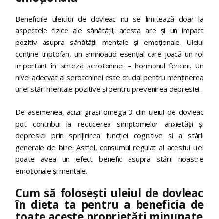
Beneficiile uleiului de dovleac nu se limitează doar la
aspectele fizice ale sănătății; acesta are și un impact
pozitiv asupra sănătății mentale și emoționale. Uleiul
conține triptofan, un aminoacid esențial care joacă un rol
important în sinteza serotoninei – hormonul fericirii. Un
nivel adecvat al serotoninei este crucial pentru menținerea
unei stări mentale pozitive și pentru prevenirea depresiei.
De asemenea, acizii grași omega-3 din uleiul de dovleac
pot contribui la reducerea simptomelor anxietății și
depresiei prin sprijinirea funcției cognitive și a stării
generale de bine. Astfel, consumul regulat al acestui ulei
poate avea un efect benefic asupra stării noastre
emoționale și mentale.
Cum să folosești uleiul de dovleac
în dieta ta pentru a beneficia de
toate aceste proprietăți minunate