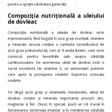
pentru a sprijini sănătatea generală.
Compoziția nutrițională a uleiului
de dovleac
Compoziția nutrițională a uleiului de dovleac este
impresionantă, fiind bogată în acizi grași esențiali, vitamine
și minerale. Acesta conține o cantitate semnificativă de
acizi grași polinesaturați, cum ar fi acidul linoleic, care este
cunoscut pentru beneficiile sale asupra sănătății
cardiovasculare. De asemenea, uleiul de dovleac este o
sursă excelentă de vitamina E, un antioxidant puternic
care ajută la protejarea celulelor împotriva stresului
oxidativ.
Pe lângă acizii grași și vitaminele menționate, uleiul de
dovleac conține și minerale importante precum zinc,
magneziu și fier. Zincul, în special, joacă un rol crucial în
funcționarea sistemului imunitar și în menținerea sănătății