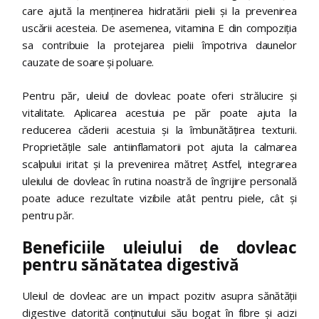
care ajută la menținerea hidratării pielii și la prevenirea
uscării acesteia. De asemenea, vitamina E din compoziția
sa contribuie la protejarea pielii împotriva daunelor
cauzate de soare și poluare.
Pentru păr, uleiul de dovleac poate oferi strălucire și
vitalitate. Aplicarea acestuia pe păr poate ajuta la
reducerea căderii acestuia și la îmbunătățirea texturii.
Proprietățile sale antiinflamatorii pot ajuta la calmarea
scalpului iritat și la prevenirea mătreț Astfel, integrarea
uleiului de dovleac în rutina noastră de îngrijire personală
poate aduce rezultate vizibile atât pentru piele, cât și
pentru păr.
Beneficiile uleiului de dovleac
pentru sănătatea digestivă
Uleiul de dovleac are un impact pozitiv asupra sănătății
digestive datorită conținutului său bogat în fibre și acizi