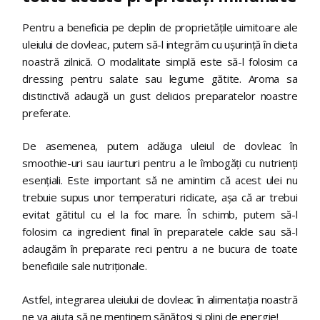
Pentru a beneficia pe deplin de proprietățile uimitoare ale
uleiului de dovleac, putem să-l integrăm cu ușurință în dieta
noastră zilnică. O modalitate simplă este să-l folosim ca
dressing pentru salate sau legume gătite. Aroma sa
distinctivă adaugă un gust delicios preparatelor noastre
preferate.
De asemenea, putem adăuga uleiul de dovleac în
smoothie-uri sau iaurturi pentru a le îmbogăți cu nutrienți
esențiali. Este important să ne amintim că acest ulei nu
trebuie supus unor temperaturi ridicate, așa că ar trebui
evitat gătitul cu el la foc mare. În schimb, putem să-l
folosim ca ingredient final în preparatele calde sau să-l
adaugăm în preparate reci pentru a ne bucura de toate
beneficiile sale nutriționale.
Astfel, integrarea uleiului de dovleac în alimentația noastră
ne va ajuta să ne menținem sănătoși și plini de energie!