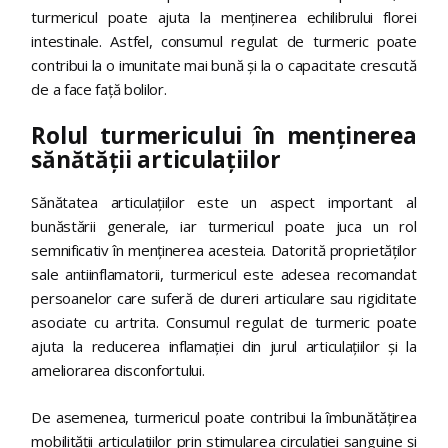
turmericul poate ajuta la menținerea echilibrului florei
intestinale. Astfel, consumul regulat de turmeric poate
contribui la o imunitate mai bună și la o capacitate crescută
de a face față bolilor.
Rolul turmericului în menținerea
sănătății articulațiilor
Sănătatea articulațiilor este un aspect important al
bunăstării generale, iar turmericul poate juca un rol
semnificativ în menținerea acesteia. Datorită proprietăților
sale antiinflamatorii, turmericul este adesea recomandat
persoanelor care suferă de dureri articulare sau rigiditate
asociate cu artrita. Consumul regulat de turmeric poate
ajuta la reducerea inflamației din jurul articulațiilor și la
ameliorarea disconfortului.
De asemenea, turmericul poate contribui la îmbunătățirea
mobilității articulațiilor prin stimularea circulației sanguine și