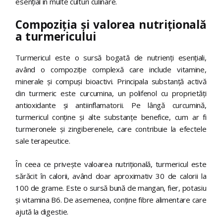
esențial în multe culturi culinare.
Compoziția și valorea nutrițională
a turmericului
Turmericul este o sursă bogată de nutrienți esențiali,
având o compoziție complexă care include vitamine,
minerale și compuși bioactivi. Principala substanță activă
din turmeric este curcumina, un polifenol cu proprietăți
antioxidante și antiinflamatorii. Pe lângă curcumină,
turmericul conține și alte substanțe benefice, cum ar fi
turmeronele și zingiberenele, care contribuie la efectele
sale terapeutice.
În ceea ce privește valoarea nutrițională, turmericul este
sărăcit în calorii, având doar aproximativ 30 de calorii la
100 de grame. Este o sursă bună de mangan, fier, potasiu
și vitamina B6. De asemenea, conține fibre alimentare care
ajută la digestie.