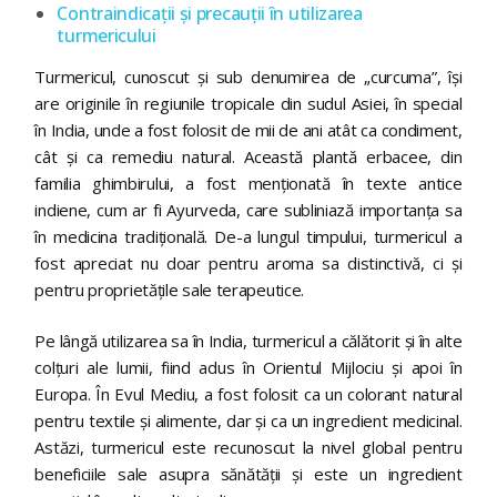
Contraindicații și precauții în utilizarea
turmericului
Turmericul, cunoscut și sub denumirea de „curcuma”, își
are originile în regiunile tropicale din sudul Asiei, în special
în India, unde a fost folosit de mii de ani atât ca condiment,
cât și ca remediu natural. Această plantă erbacee, din
familia ghimbirului, a fost menționată în texte antice
indiene, cum ar fi Ayurveda, care subliniază importanța sa
în medicina tradițională. De-a lungul timpului, turmericul a
fost apreciat nu doar pentru aroma sa distinctivă, ci și
pentru proprietățile sale terapeutice.
Pe lângă utilizarea sa în India, turmericul a călătorit și în alte
colțuri ale lumii, fiind adus în Orientul Mijlociu și apoi în
Europa. În Evul Mediu, a fost folosit ca un colorant natural
pentru textile și alimente, dar și ca un ingredient medicinal.
Astăzi, turmericul este recunoscut la nivel global pentru
beneficiile sale asupra sănătății și este un ingredient