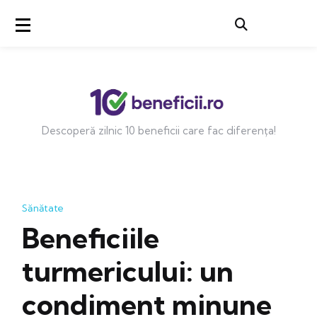
Descoperă zilnic 10 beneficii care fac diferența!
Sănătate
Beneficiile
turmericului: un
condiment minune