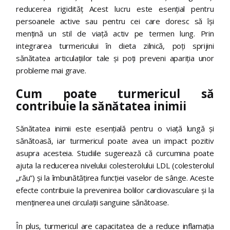
reducerea rigidităț Acest lucru este esențial pentru
persoanele active sau pentru cei care doresc să își
mențină un stil de viață activ pe termen lung. Prin
integrarea turmericului în dieta zilnică, poți sprijini
sănătatea articulațiilor tale și poți preveni apariția unor
probleme mai grave.
Cum poate turmericul să
contribuie la sănătatea inimii
Sănătatea inimii este esențială pentru o viață lungă și
sănătoasă, iar turmericul poate avea un impact pozitiv
asupra acesteia. Studiile sugerează că curcumina poate
ajuta la reducerea nivelului colesterolului LDL (colesterolul
„rău”) și la îmbunătățirea funcției vaselor de sânge. Aceste
efecte contribuie la prevenirea bolilor cardiovasculare și la
menținerea unei circulații sanguine sănătoase.
În plus, turmericul are capacitatea de a reduce inflamația