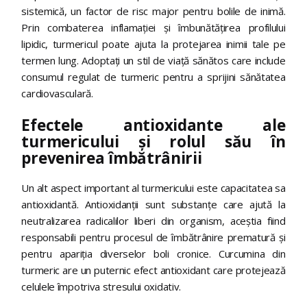
sistemică, un factor de risc major pentru bolile de inimă.
Prin combaterea inflamației și îmbunătățirea profilului
lipidic, turmericul poate ajuta la protejarea inimii tale pe
termen lung. Adoptați un stil de viață sănătos care include
consumul regulat de turmeric pentru a sprijini sănătatea
cardiovasculară.
Efectele antioxidante ale
turmericului și rolul său în
prevenirea îmbătrânirii
Un alt aspect important al turmericului este capacitatea sa
antioxidantă. Antioxidanții sunt substanțe care ajută la
neutralizarea radicalilor liberi din organism, aceștia fiind
responsabili pentru procesul de îmbătrânire prematură și
pentru apariția diverselor boli cronice. Curcumina din
turmeric are un puternic efect antioxidant care protejează
celulele împotriva stresului oxidativ.