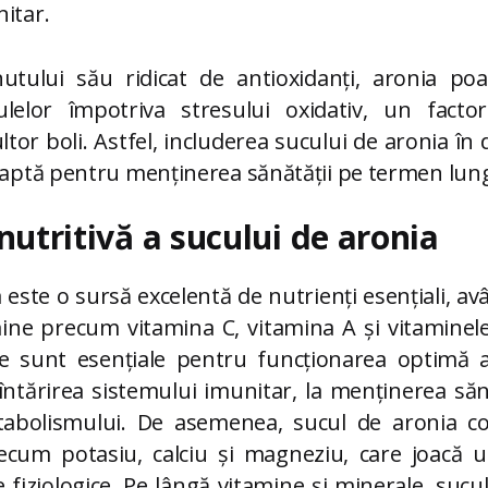
itar.
nutului său ridicat de antioxidanți, aronia poa
ulelor împotriva stresului oxidativ, un fact
tor boli. Astfel, includerea sucului de aronia în d
eaptă pentru menținerea sănătății pe termen lun
nutritivă a sucului de aronia
 este o sursă excelentă de nutrienți esențiali, a
ine precum vitamina C, vitamina A și vitaminel
e sunt esențiale pentru funcționarea optimă 
întărirea sistemului imunitar, la menținerea sănătă
tabolismului. De asemenea, sucul de aronia co
cum potasiu, calciu și magneziu, care joacă un
 fiziologice. Pe lângă vitamine și minerale, sucu