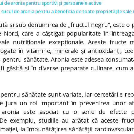
ui de aronia pentru sportivi și persoanele active
ucul de aronia pentru a beneficia de toate proprietățile sale 
tă și sub denumirea de „fructul negru”, este o 
 Nord, care a câștigat popularitate în întreag
 sale nutriționale excepționale. Aceste fructe m
ogate în vitamine, minerale și antioxidanți, ce
s pentru sănătate. Aronia este adesea consuma
fi găsită și în diverse preparate culinare, cum 
e pentru sănătate sunt variate, iar cercetările r
e juca un rol important în prevenirea unor afe
ronia este asociat cu o serie de efecte p
De exemplu, studiile au arătat că aceste fruc
mației, la îmbunătățirea sănătății cardiovasculare