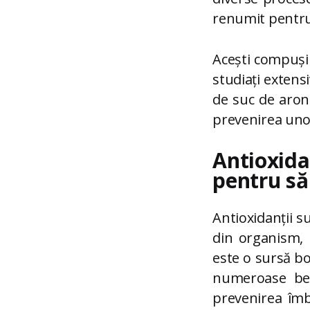
renumit pentru 
Acești compuși 
studiați extens
de suc de aroni
prevenirea unor 
Antioxida
pentru să
Antioxidanții su
din organism, 
este o sursă bog
numeroase ben
prevenirea îmb