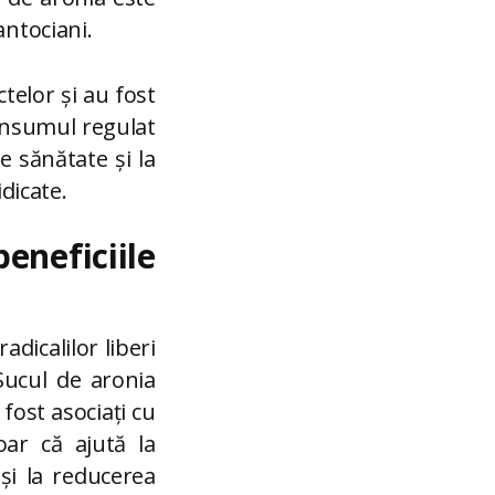
antociani.
telor și au fost
Consumul regulat
e sănătate și la
idicate.
eneficiile
adicalilor liberi
Sucul de aronia
 fost asociați cu
ar că ajută la
și la reducerea