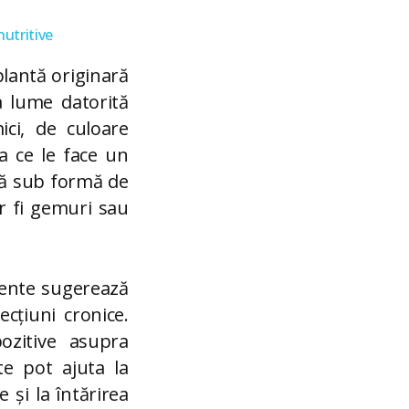
nutritive
plantă originară
a lume datorită
ici, de culoare
ea ce le face un
tă sub formă de
ar fi gemuri sau
ecente sugerează
cțiuni cronice.
ozitive asupra
te pot ajuta la
 și la întărirea