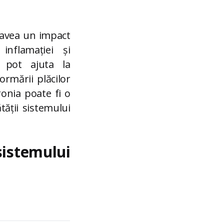
t avea un impact
inflamației și
a pot ajuta la
ormării plăcilor
ronia poate fi o
tății sistemului
istemului