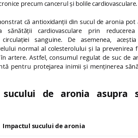
 cronice precum cancerul și bolile cardiovasculare.
onstrat că antioxidanții din sucul de aronia po
a sănătății cardiovasculare prin reducerea 
 circulației sanguine. De asemenea, acești
lului normal al colesterolului și la prevenirea f
 în artere. Astfel, consumul regulat de suc de a
entă pentru protejarea inimii și menținerea sănă
 sucului de aronia asupra s
Impactul sucului de aronia