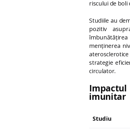
riscului de boli
Studiile au dem
pozitiv asupr
îmbunătățirea
menținerea nive
aterosclerotice
strategie efici
circulator.
Impactul
imunitar
Studiu