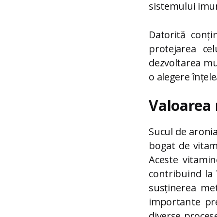
sistemului imun
Datorită conți
protejarea cel
dezvoltarea mul
o alegere înțel
Valoarea 
Sucul de aronia
bogat de vitam
Aceste vitamin
contribuind la 
susținerea me
importante pre
diverse procese