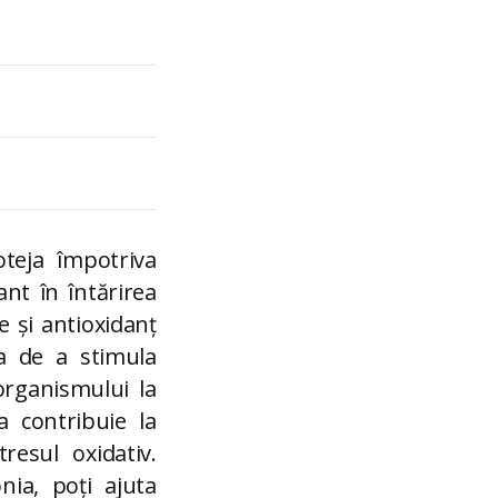
teja împotriva
ant în întărirea
e și antioxidanț
sa de a stimula
organismului la
a contribuie la
resul oxidativ.
ia, poți ajuta