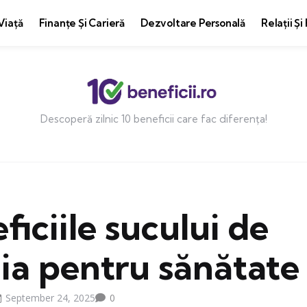
Viață
Finanțe Și Carieră
Dezvoltare Personală
Relații Și
Descoperă zilnic 10 beneficii care fac diferența!
ficiile sucului de
ia pentru sănătate
September 24, 2025
0