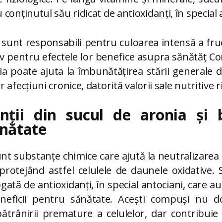
conținutul său ridicat de antioxidanți, în special 
sunt responsabili pentru culoarea intensă a fruc
iv pentru efectele lor benefice asupra sănătăț 
a poate ajuta la îmbunătățirea stării generale d
afecțiuni cronice, datorită valorii sale nutritive r
nții din sucul de aronia și b
nătate
nt substanțe chimice care ajută la neutralizarea r
protejând astfel celulele de daunele oxidative. 
ată de antioxidanți, în special antociani, care au
eficii pentru sănătate. Acești compuși nu do
ătrânirii premature a celulelor, dar contribuie 