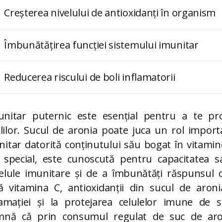
Creșterea nivelului de antioxidanți în organism
Îmbunătățirea funcției sistemului imunitar
Reducerea riscului de boli inflamatorii
nitar puternic este esențial pentru a te pro
bolilor. Sucul de aronia poate juca un rol import
itar datorită conținutului său bogat în vitamin
 special, este cunoscută pentru capacitatea 
elule imunitare și de a îmbunătăți răspunsul 
ă vitamina C, antioxidanții din sucul de aroni
amației și la protejarea celulelor imune de st
mnă că prin consumul regulat de suc de aron