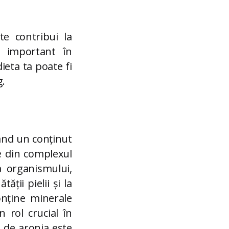
te contribui la
or important în
ieta ta poate fi
g.
vând un conținut
e din complexul
a organismului,
ții pielii și la
nține minerale
 rol crucial în
l de aronia este