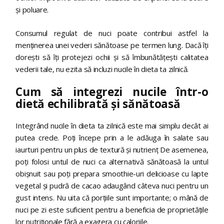
și poluare.
Consumul regulat de nuci poate contribui astfel la
menținerea unei vederi sănătoase pe termen lung. Dacă îți
dorești să îți protejezi ochii și să îmbunătățești calitatea
vederii tale, nu ezita să incluzi nucile în dieta ta zilnică.
Cum să integrezi nucile într-o
dietă echilibrată și sănătoasă
Integrând nucile în dieta ta zilnică este mai simplu decât ai
putea crede. Poți începe prin a le adăuga în salate sau
iaurturi pentru un plus de textură și nutrienț De asemenea,
poți folosi untul de nuci ca alternativă sănătoasă la untul
obișnuit sau poți prepara smoothie-uri delicioase cu lapte
vegetal și pudră de cacao adaugând câteva nuci pentru un
gust intens. Nu uita că porțiile sunt importante; o mână de
nuci pe zi este suficient pentru a beneficia de proprietățile
lor nutriționale fără a exagera cu caloriile.