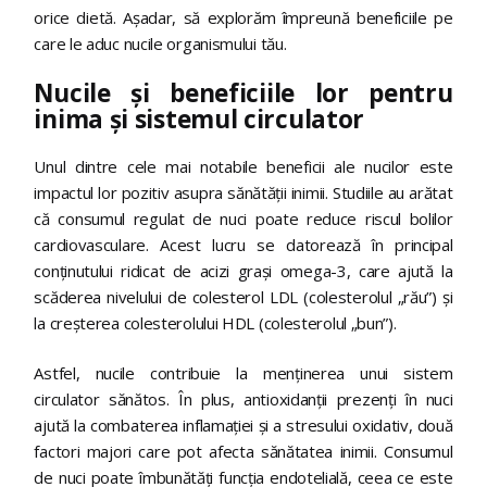
orice dietă. Așadar, să explorăm împreună beneficiile pe
care le aduc nucile organismului tău.
Nucile și beneficiile lor pentru
inima și sistemul circulator
Unul dintre cele mai notabile beneficii ale nucilor este
impactul lor pozitiv asupra sănătății inimii. Studiile au arătat
că consumul regulat de nuci poate reduce riscul bolilor
cardiovasculare. Acest lucru se datorează în principal
conținutului ridicat de acizi grași omega-3, care ajută la
scăderea nivelului de colesterol LDL (colesterolul „rău”) și
la creșterea colesterolului HDL (colesterolul „bun”).
Astfel, nucile contribuie la menținerea unui sistem
circulator sănătos. În plus, antioxidanții prezenți în nuci
ajută la combaterea inflamației și a stresului oxidativ, două
factori majori care pot afecta sănătatea inimii. Consumul
de nuci poate îmbunătăți funcția endotelială, ceea ce este