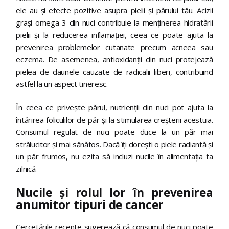
ele au și efecte pozitive asupra pielii și părului tău. Acizii
grași omega-3 din nuci contribuie la menținerea hidratării
pielii și la reducerea inflamației, ceea ce poate ajuta la
prevenirea problemelor cutanate precum acneea sau
eczema. De asemenea, antioxidanții din nuci protejează
pielea de daunele cauzate de radicalii liberi, contribuind
astfel la un aspect tineresc.
În ceea ce privește părul, nutrienții din nuci pot ajuta la
întărirea foliculilor de păr și la stimularea creșterii acestuia.
Consumul regulat de nuci poate duce la un păr mai
strălucitor și mai sănătos. Dacă îți dorești o piele radiantă și
un păr frumos, nu ezita să incluzi nucile în alimentația ta
zilnică.
Nucile și rolul lor în prevenirea
anumitor tipuri de cancer
Cercetările recente sugerează că consumul de nuci poate