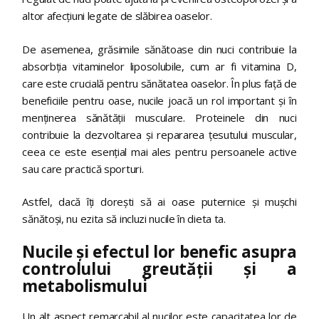
altor afecțiuni legate de slăbirea oaselor.
De asemenea, grăsimile sănătoase din nuci contribuie la
absorbția vitaminelor liposolubile, cum ar fi vitamina D,
care este crucială pentru sănătatea oaselor. În plus față de
beneficiile pentru oase, nucile joacă un rol important și în
menținerea sănătății musculare. Proteinele din nuci
contribuie la dezvoltarea și repararea țesutului muscular,
ceea ce este esențial mai ales pentru persoanele active
sau care practică sporturi.
Astfel, dacă îți dorești să ai oase puternice și mușchi
sănătoși, nu ezita să incluzi nucile în dieta ta.
Nucile și efectul lor benefic asupra
controlului greutății și a
metabolismului
Un alt aspect remarcabil al nucilor este capacitatea lor de