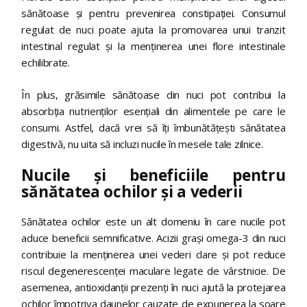
sănătoase și pentru prevenirea constipației. Consumul
regulat de nuci poate ajuta la promovarea unui tranzit
intestinal regulat și la menținerea unei flore intestinale
echilibrate.
În plus, grăsimile sănătoase din nuci pot contribui la
absorbția nutrienților esențiali din alimentele pe care le
consumi. Astfel, dacă vrei să îți îmbunătățești sănătatea
digestivă, nu uita să incluzi nucile în mesele tale zilnice.
Nucile și beneficiile pentru
sănătatea ochilor și a vederii
Sănătatea ochilor este un alt domeniu în care nucile pot
aduce beneficii semnificative. Acizii grași omega-3 din nuci
contribuie la menținerea unei vederi clare și pot reduce
riscul degenerescenței maculare legate de vârstnicie. De
asemenea, antioxidanții prezenți în nuci ajută la protejarea
ochilor împotriva daunelor cauzate de expunerea la soare