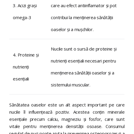
3. Acizi grași
care au efect antiinflamator și pot
omega-3
contribui la menținerea sănătății
oaselor și a mușchilor.
Nucile sunt o sursă de proteine și
4. Proteine și
nutrienți esențiali necesari pentru
nutrienți
menținerea sănătății oaselor și a
esențiali
sistemului muscular.
Sănătatea oaselor este un alt aspect important pe care
nucile îl influențează pozitiv. Acestea conțin minerale
esențiale precum calciu, magneziu și fosfor, care sunt
vitale pentru menținerea densității osoase. Consumul
regulat de nuci poate ajuta la prevenirea osteoporozei și a