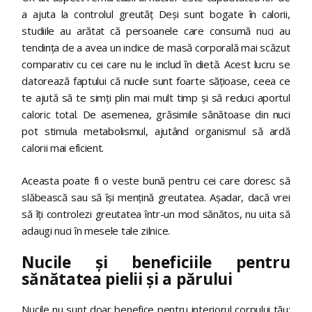
a ajuta la controlul greutăț Deși sunt bogate în calorii,
studiile au arătat că persoanele care consumă nuci au
tendința de a avea un indice de masă corporală mai scăzut
comparativ cu cei care nu le includ în dietă. Acest lucru se
datorează faptului că nucile sunt foarte sățioase, ceea ce
te ajută să te simți plin mai mult timp și să reduci aportul
caloric total. De asemenea, grăsimile sănătoase din nuci
pot stimula metabolismul, ajutând organismul să ardă
calorii mai eficient.
Aceasta poate fi o veste bună pentru cei care doresc să
slăbească sau să își mențină greutatea. Așadar, dacă vrei
să îți controlezi greutatea într-un mod sănătos, nu uita să
adaugi nuci în mesele tale zilnice.
Nucile și beneficiile pentru
sănătatea pielii și a părului
Nucile nu sunt doar benefice pentru interiorul corpului tău;