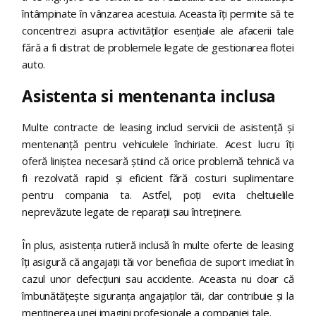
întâmpinate în vânzarea acestuia. Aceasta îți permite să te
concentrezi asupra activităților esențiale ale afacerii tale
fără a fi distrat de problemele legate de gestionarea flotei
auto.
Asistenta si mentenanta inclusa
Multe contracte de leasing includ servicii de asistență și
mentenanță pentru vehiculele închiriate. Acest lucru îți
oferă liniștea necesară știind că orice problemă tehnică va
fi rezolvată rapid și eficient fără costuri suplimentare
pentru compania ta. Astfel, poți evita cheltuielile
neprevăzute legate de reparații sau întreținere.
În plus, asistența rutieră inclusă în multe oferte de leasing
îți asigură că angajații tăi vor beneficia de suport imediat în
cazul unor defecțiuni sau accidente. Aceasta nu doar că
îmbunătățește siguranța angajaților tăi, dar contribuie și la
menținerea unei imagini profesionale a companiei tale.