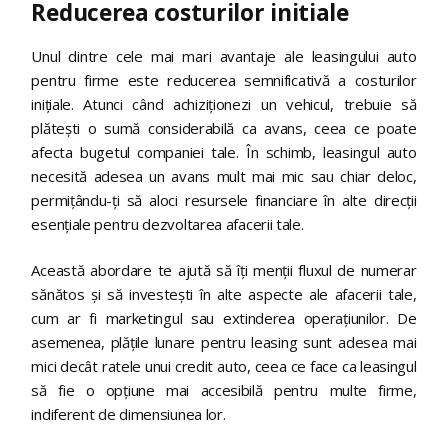
Reducerea costurilor initiale
Unul dintre cele mai mari avantaje ale leasingului auto
pentru firme este reducerea semnificativă a costurilor
inițiale. Atunci când achiziționezi un vehicul, trebuie să
plătești o sumă considerabilă ca avans, ceea ce poate
afecta bugetul companiei tale. În schimb, leasingul auto
necesită adesea un avans mult mai mic sau chiar deloc,
permițându-ți să aloci resursele financiare în alte direcții
esențiale pentru dezvoltarea afacerii tale.
Această abordare te ajută să îți menții fluxul de numerar
sănătos și să investești în alte aspecte ale afacerii tale,
cum ar fi marketingul sau extinderea operațiunilor. De
asemenea, plățile lunare pentru leasing sunt adesea mai
mici decât ratele unui credit auto, ceea ce face ca leasingul
să fie o opțiune mai accesibilă pentru multe firme,
indiferent de dimensiunea lor.