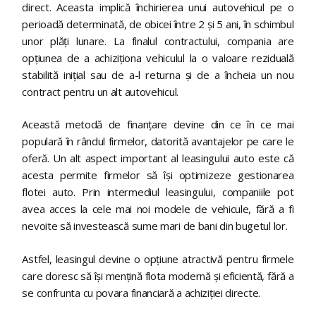
direct. Aceasta implică închirierea unui autovehicul pe o
perioadă determinată, de obicei între 2 și 5 ani, în schimbul
unor plăți lunare. La finalul contractului, compania are
opțiunea de a achiziționa vehiculul la o valoare reziduală
stabilită inițial sau de a-l returna și de a încheia un nou
contract pentru un alt autovehicul.
Această metodă de finanțare devine din ce în ce mai
populară în rândul firmelor, datorită avantajelor pe care le
oferă. Un alt aspect important al leasingului auto este că
acesta permite firmelor să își optimizeze gestionarea
flotei auto. Prin intermediul leasingului, companiile pot
avea acces la cele mai noi modele de vehicule, fără a fi
nevoite să investească sume mari de bani din bugetul lor.
Astfel, leasingul devine o opțiune atractivă pentru firmele
care doresc să își mențină flota modernă și eficientă, fără a
se confrunta cu povara financiară a achiziției directe.