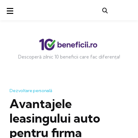
Descoperă zilnic 10 beneficii care fac diferența!
Dezvoltare personală
Avantajele
leasingului auto
pentru firma