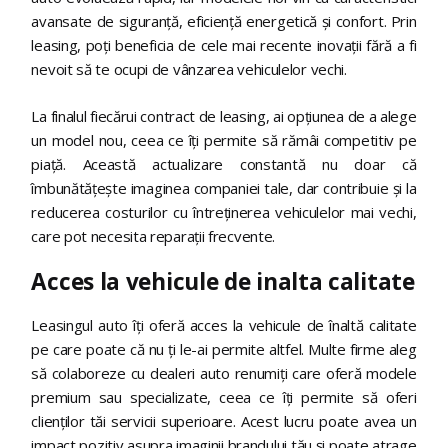
avansate de siguranță, eficiență energetică și confort. Prin
leasing, poți beneficia de cele mai recente inovații fără a fi
nevoit să te ocupi de vânzarea vehiculelor vechi.
La finalul fiecărui contract de leasing, ai opțiunea de a alege
un model nou, ceea ce îți permite să rămâi competitiv pe
piață. Această actualizare constantă nu doar că
îmbunătățește imaginea companiei tale, dar contribuie și la
reducerea costurilor cu întreținerea vehiculelor mai vechi,
care pot necesita reparații frecvente.
Acces la vehicule de inalta calitate
Leasingul auto îți oferă acces la vehicule de înaltă calitate
pe care poate că nu ți le-ai permite altfel. Multe firme aleg
să colaboreze cu dealeri auto renumiți care oferă modele
premium sau specializate, ceea ce îți permite să oferi
clienților tăi servicii superioare. Acest lucru poate avea un
impact pozitiv asupra imaginii brandului tău și poate atrage