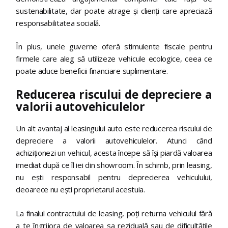
sustenabilitate, dar poate atrage și clienți care apreciază
responsabilitatea socială.
În plus, unele guverne oferă stimulente fiscale pentru
firmele care aleg să utilizeze vehicule ecologice, ceea ce
poate aduce beneficii financiare suplimentare.
Reducerea riscului de depreciere a
valorii autovehiculelor
Un alt avantaj al leasingului auto este reducerea riscului de
depreciere a valorii autovehiculelor. Atunci când
achiziționezi un vehicul, acesta începe să își piardă valoarea
imediat după ce îl iei din showroom. În schimb, prin leasing,
nu ești responsabil pentru deprecierea vehiculului,
deoarece nu ești proprietarul acestuia.
La finalul contractului de leasing, poți returna vehiculul fără
a te îngrijora de valoarea sa reziduală sau de dificultățile