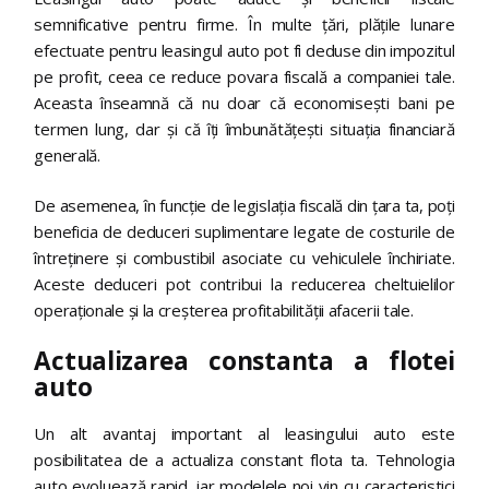
semnificative pentru firme. În multe țări, plățile lunare
efectuate pentru leasingul auto pot fi deduse din impozitul
pe profit, ceea ce reduce povara fiscală a companiei tale.
Aceasta înseamnă că nu doar că economisești bani pe
termen lung, dar și că îți îmbunătățești situația financiară
generală.
De asemenea, în funcție de legislația fiscală din țara ta, poți
beneficia de deduceri suplimentare legate de costurile de
întreținere și combustibil asociate cu vehiculele închiriate.
Aceste deduceri pot contribui la reducerea cheltuielilor
operaționale și la creșterea profitabilității afacerii tale.
Actualizarea constanta a flotei
auto
Un alt avantaj important al leasingului auto este
posibilitatea de a actualiza constant flota ta. Tehnologia
auto evoluează rapid, iar modelele noi vin cu caracteristici